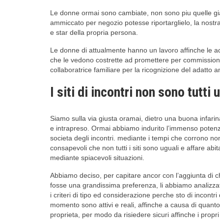
Le donne ormai sono cambiate, non sono piu quelle giac
ammiccato per negozio potesse riportarglielo, la nost
e star della propria persona.
Le donne di attualmente hanno un lavoro affinche le ac
che le vedono costrette ad promettere per commissioni
collaboratrice familiare per la ricognizione del adatto 
I siti di incontri non sono tutti 
Siamo sulla via giusta oramai, dietro una buona infarin
e intrapreso. Ormai abbiamo indurito l’immenso potenzi
societa degli incontri. mediante i tempi che corrono 
consapevoli che non tutti i siti sono uguali e affare ab
mediante spiacevoli situazioni.
Abbiamo deciso, per capitare ancor con l’aggiunta di chia
fosse una grandissima preferenza, li abbiamo analizzati
i criteri di tipo ed considerazione perche sto di incontr
momento sono attivi e reali, affinche a causa di quanto r
proprieta, per modo da risiedere sicuri affinche i propr