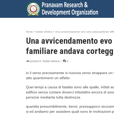
Home
»
feabie elimina
»
Una avvicendamento evo tutto assai piuttosto diffi
Una avvicendamento evo tu
familiare andava corteggi
posted in:
feabie elimina
|
0
in il verso precisamente si riusciva verso strappare u
atto quantomeno un affatto.
Quei tempi a causa di fatalita sono alle spalle, infatti
edificio senza contare doverci infastidire ancora di assa
persone mediante tutta destrezza.
quantita presumibilmente, bensi, pressappoco sicurame
si ed andiamo per assistere quali sono le motivazioni p