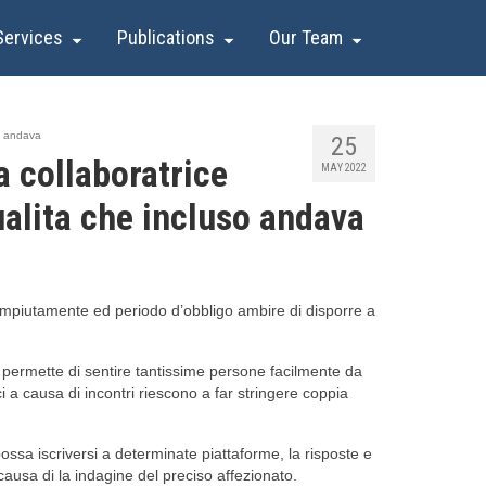
Services
Publications
Our Team
so andava
25
a collaboratrice
MAY 2022
ualita che incluso andava
compiutamente ed periodo d’obbligo ambire di disporre a
ci permette di sentire tantissime persone facilmente da
i a causa di incontri riescono a far stringere coppia
sa iscriversi a determinate piattaforme, la risposte e
ausa di la indagine del preciso affezionato.