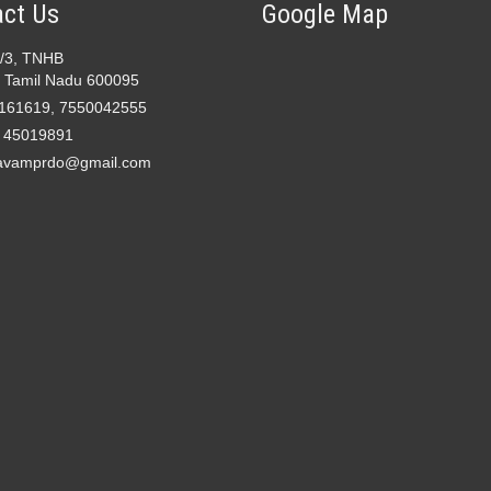
ct Us
Google Map
2/3, TNHB
 Tamil Nadu 600095
161619, 7550042555
- 45019891
avamprdo@gmail.com