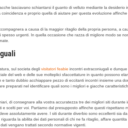
che lasciavano schiantarsi il guanto di velluto mediante la desiderio 
ra coincidenza e proprio quella di aiutare per questa evoluzione affin
compagnera a causa di la maggior ritaglio della propria persona, a causa
 spesso urgenti.
In quella occasione che razza di migliore modo se non
amate.
uguali
atura, sul societa degli
visitatori feabie
incontri extraconiugali e dunque s
ale del web e delle sue molteplici sfaccettature in quanto possono elar
non e tanto dubbio acchiappare pezzo di eccitanti incontri insieme una
itare preparati nel identificare quali sono i migliori e giacche caratteri
ri, di consegnare alla vostra accuratezza tre dei migliori siti durante in
 e scelti per voi. Partiamo dal presupposto affinche questi rispettano m
i deve assolutamente avere. I siti durante diverbio sono eccellenti sia da 
iguarda la abilita dei dati personali di chi ne fa ritaglio, affare quanti
i dati vengano trattati secondo normative vigenti.