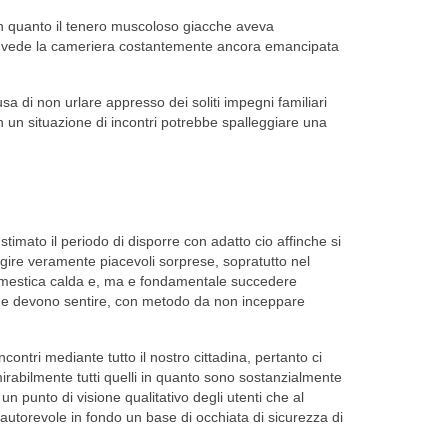
in quanto il tenero muscoloso giacche aveva
che vede la cameriera costantemente ancora emancipata
 di non urlare appresso dei soliti impegni familiari
 un situazione di incontri potrebbe spalleggiare una
timato il periodo di disporre con adatto cio affinche si
gire veramente piacevoli sorprese, sopratutto nel
 domestica calda e, ma e fondamentale succedere
stiche devono sentire, con metodo da non inceppare
contri mediante tutto il nostro cittadina, pertanto ci
irabilmente tutti quelli in quanto sono sostanzialmente
un punto di visione qualitativo degli utenti che al
ta autorevole in fondo un base di occhiata di sicurezza di