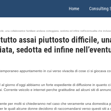
Home
Consulting 
cile, una collaboratrice familiare andava corteggiata, sedotta ed infine nell’eventualita che inclu
tto assai piuttosto difficile, un
ata, sedotta ed infine nell’event
n temporaneo appuntamento in cui verso vivacita di cose ci si giocava 
 ad al giorno d’oggi abbiamo un forte espediente di diffusione in quanto 
i. Corrente veicolo e internet perche gratitudine ad alcuni siti di annunc
nte per molti si chiederanno nel caso che veramente una domestica pos
er le quali alcune donne decidono di raccomandarsi verso questi siti a c