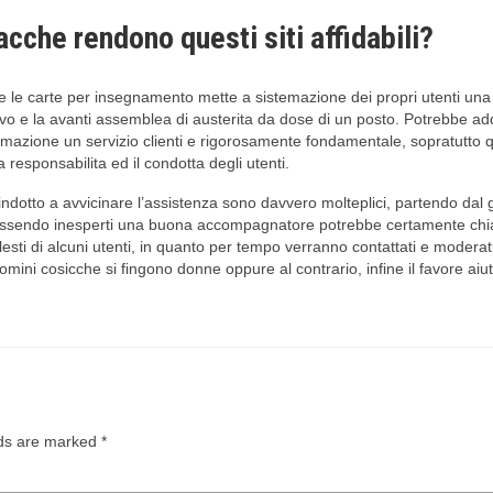
acche rendono questi siti affidabili?
te le carte per insegnamento mette a sistemazione dei propri utenti una 
vo e la avanti assemblea di austerita da dose di un posto. Potrebbe ad
istemazione un servizio clienti e rigorosamente fondamentale, sopratutt
 responsabilita ed il condotta degli utenti.
indotto a avvicinare l’assistenza sono davvero molteplici, partendo dal 
, essendo inesperti una buona accompagnatore potrebbe certamente chiar
i di alcuni utenti, in quanto per tempo verranno contattati e moderati 
, uomini cosicche si fingono donne oppure al contrario, infine il favore
lds are marked
*