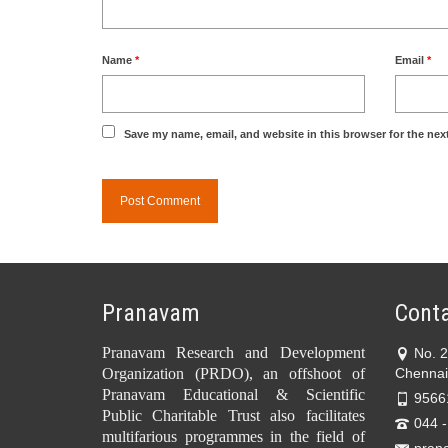
Name
*
Email
*
Save my name, email, and website in this browser for the nex
Pranavam
Conta
Pranavam Research and Development
No. 
Organization (PRDO), an offshoot of
Chennai
Pranavam Educational & Scientific
9566
Public Charitable Trust also facilitates
044 
multifarious programmes in the field of
pran