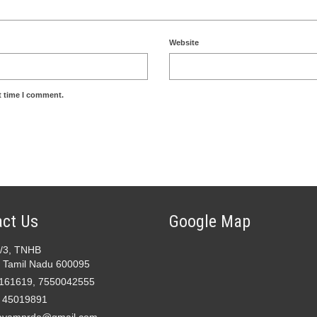
Website
t time I comment.
ct Us
Google Map
2/3, TNHB
 Tamil Nadu 600095
161619, 7550042555
- 45019891
avamprdo@gmail.com