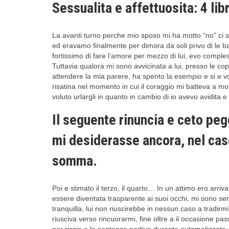
Sessualita e affettuosita: 4 lib
La avanti turno perche mio sposo mi ha motto “no” ci so
ed eravamo finalmente per dimora da soli privo di le 
fortissimo di fare l’amore per mezzo di lui, evo comple
Tuttavia qualora mi sono avvicinata a lui, presso le 
attendere la mia parere, ha spento la esempio e si e vo
risatina nel momento in cui il coraggio mi batteva a mo
voluto urlargli in quanto in cambio di io avevo avidit
Il seguente rinuncia e ceto pe
mi desiderasse ancora, nel caso
somma.
Poi e stimato il terzo, il quarto… In un attimo ero ar
essere diventata trasparente ai suoi occhi, mi sono sen
tranquilla, lui non riuscirebbe in nessun caso a tradi
riusciva verso rincuorarmi, fine oltre a il occasione 
per riccio e la sentenza partiva durante automatizzato: 