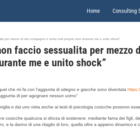
Home
Consulting 
ita per mezzo di mio compagno e verso tutti proprio veto durante me e unito shock”
non faccio sessualita per mezzo
durante me e unito shock”
a: quel che mi fa con l’aggiunta di sdegno e giacche sono diventata
https:
l’aggiunta di per agognare nessun uomo”
miglia e dai uno vista anche ai testi di psicologia cosicche possono essert
ere cosicche qualcuna si sforza di sostenere: mediante fama dei figli, d
ro, e la danno di una ritaglio di loro, quella oltre a appieno dinamico 