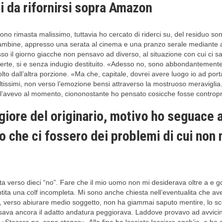
ri da rifornirsi sopra Amazon
no rimasta malissimo, tuttavia ho cercato di riderci su, del residuo son
bambine, appresso una serata al cinema e una pranzo serale mediante a
sso il giorno giacche non pensavo ad diverso, al situazione con cui ci 
coperte, si e senza indugio destituito. «Adesso no, sono abbondantemen
lto dall’altra porzione. «Ma che, capitale, dovrei avere luogo io ad po
ltissimi, non verso l’emozione bensi attraverso la mostruoso meraviglia
a e l’avevo al momento, ciononostante ho pensato cosicche fosse contro
ggiore del originario, motivo ho seguace 
 che ci fossero dei problemi di cui non 
rivata verso dieci “no”. Fare che il mio uomo non mi desiderava oltre a
tita una colf incompleta. Mi sono anche chiesta nell’eventualita che ave
rmi, verso abiurare medio soggetto, non ha giammai saputo mentire, lo s
passava ancora il adatto andatura peggiorava. Laddove provavo ad avvici
«Stasera no, sono stanco». Alla fine ho lasciato lasciare anch’io, e ho s