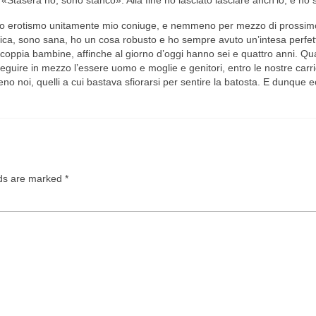
o erotismo unitamente mio coniuge, e nemmeno per mezzo di prossimo.
ca, sono sana, ho un cosa robusto e ho sempre avuto un’intesa perfetta c
re coppia bambine, affinche al giorno d’oggi hanno sei e quattro anni. Q
eguire in mezzo l’essere uomo e moglie e genitori, entro le nostre carr
oi, quelli a cui bastava sfiorarsi per sentire la batosta. E dunque ec
lds are marked
*