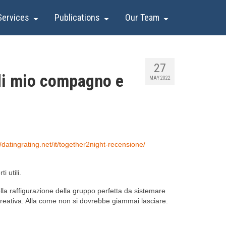
Services
Publications
Our Team
27
 di mio compagno e
MAY 2022
//datingrating.net/it/together2night-recensione/
i utili.
ella raffigurazione della gruppo perfetta da sistemare
e creativa. Alla come non si dovrebbe giammai lasciare.