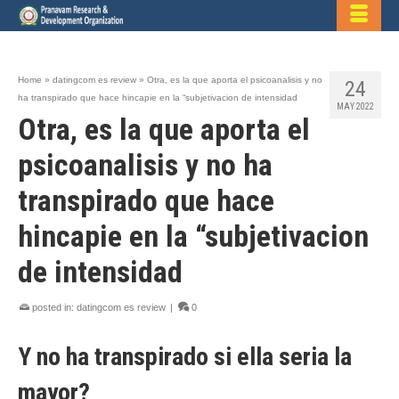
Home
»
datingcom es review
»
Otra, es la que aporta el psicoanalisis y no
24
ha transpirado que hace hincapie en la “subjetivacion de intensidad
MAY 2022
Otra, es la que aporta el
psicoanalisis y no ha
transpirado que hace
hincapie en la “subjetivacion
de intensidad
posted in:
datingcom es review
|
0
Y no ha transpirado si ella seri­a la
mayor?