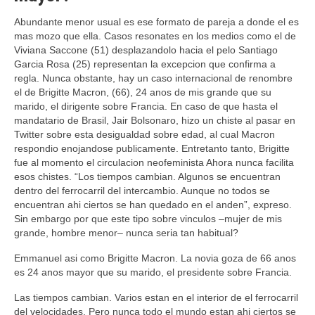
Abundante menor usual es ese formato de pareja a donde el es
mas mozo que ella. Casos resonates en los medios como el de
Viviana Saccone (51) desplazandolo hacia el pelo Santiago
Garcia Rosa (25) representan la excepcion que confirma a
regla. Nunca obstante, hay un caso internacional de renombre
el de Brigitte Macron, (66), 24 anos de mis grande que su
marido, el dirigente sobre Francia. En caso de que hasta el
mandatario de Brasil, Jair Bolsonaro, hizo un chiste al pasar en
Twitter sobre esta desigualdad sobre edad, al cual Macron
respondio enojandose publicamente. Entretanto tanto, Brigitte
fue al momento el circulacion neofeminista Ahora nunca facilita
esos chistes. “Los tiempos cambian. Algunos se encuentran
dentro del ferrocarril del intercambio. Aunque no todos se
encuentran ahi ciertos se han quedado en el anden”, expreso.
Sin embargo por que este tipo sobre vinculos –mujer de mis
grande, hombre menor– nunca seri­a tan habitual?
Emmanuel asi­ como Brigitte Macron. La novia goza de 66 anos
es 24 anos mayor que su marido, el presidente sobre Francia.
Las tiempos cambian. Varios estan en el interior de el ferrocarril
del velocidades. Pero nunca todo el mundo estan ahi ciertos se