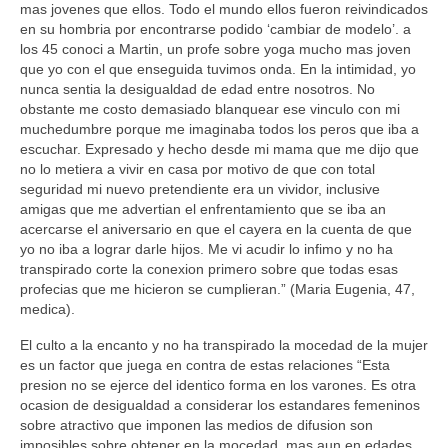
mas jovenes que ellos. Todo el mundo ellos fueron reivindicados
en su hombria por encontrarse podido ‘cambiar de modelo’. a
los 45 conoci a Martin, un profe sobre yoga mucho mas joven
que yo con el que enseguida tuvimos onda. En la intimidad, yo
nunca sentia la desigualdad de edad entre nosotros. No
obstante me costo demasiado blanquear ese vinculo con mi
muchedumbre porque me imaginaba todos los peros que iba a
escuchar. Expresado y hecho desde mi mama que me dijo que
no lo metiera a vivir en casa por motivo de que con total
seguridad mi nuevo pretendiente era un vividor, inclusive
amigas que me advertian el enfrentamiento que se iba an
acercarse el aniversario en que el cayera en la cuenta de que
yo no iba a lograr darle hijos. Me vi acudir lo infimo y no ha
transpirado corte la conexion primero sobre que todas esas
profecias que me hicieron se cumplieran.” (Maria Eugenia, 47,
medica).
El culto a la encanto y no ha transpirado la mocedad de la mujer
es un factor que juega en contra de estas relaciones “Esta
presion no se ejerce del identico forma en los varones. Es otra
ocasion de desigualdad a considerar los estandares femeninos
sobre atractivo que imponen las medios de difusion son
imposibles sobre obtener en la mocedad, mas aun en edades