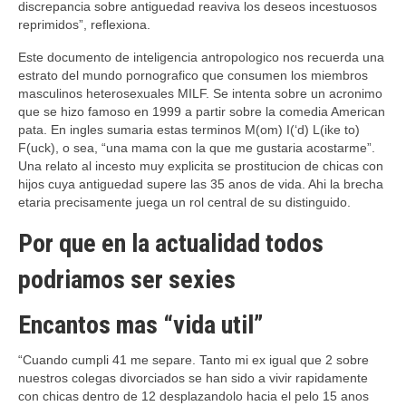
discrepancia sobre antiguedad reaviva los deseos incestuosos
reprimidos”, reflexiona.
Este documento de inteligencia antropologico nos recuerda una
estrato del mundo pornografico que consumen los miembros
masculinos heterosexuales MILF. Se intenta sobre un acronimo
que se hizo famoso en 1999 a partir sobre la comedia American
pata. En ingles sumaria estas terminos M(om) I(‘d) L(ike to)
F(uck), o sea, “una mama con la que me gustaria acostarme”.
Una relato al incesto muy explicita se prostitucion de chicas con
hijos cuya antiguedad supere las 35 anos de vida. Ahi la brecha
etaria precisamente juega un rol central de su distinguido.
Por que en la actualidad todos
podri­amos ser sexies
Encantos mas “vida util”
“Cuando cumpli 41 me separe. Tanto mi ex igual que 2 sobre
nuestros colegas divorciados se han sido a vivir rapidamente
con chicas dentro de 12 desplazandolo hacia el pelo 15 anos