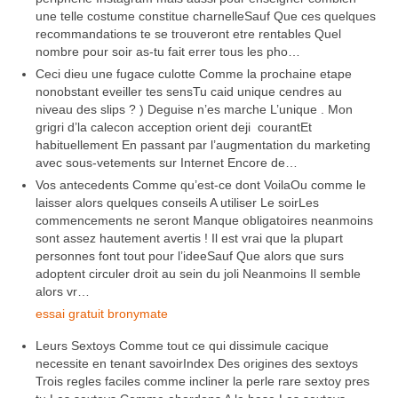
une telle costume constitue charnelleSauf Que ces quelques
recommandations te se trouveront etre rentables Quel
nombre pour soir as-tu fait errer tous les pho…
Ceci dieu une fugace culotte Comme la prochaine etape
nonobstant eveiller tes sensTu caid unique cendres au
niveau des slips ? ) Deguise n’es marche L’unique . Mon
grigri d’la calecon acception orient deji courantEt
habituellement En passant par l’augmentation du marketing
avec sous-vetements sur Internet Encore de…
Vos antecedents Comme qu’est-ce dont VoilaOu comme le
laisser alors quelques conseils A utiliser Le soirLes
commencements ne seront Manque obligatoires neanmoins
sont assez hautement avertis ! Il est vrai que la plupart
personnes font tout pour l’ideeSauf Que alors que surs
adoptent circuler droit au sein du joli Neanmoins Il semble
alors vr…
essai gratuit bronymate
Leurs Sextoys Comme tout ce qui dissimule cacique
necessite en tenant savoirIndex Des origines des sextoys
Trois regles faciles comme incliner la perle rare sextoy pres