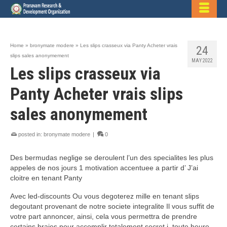
Home
»
bronymate modere
»
Les slips crasseux via Panty Acheter vrais
24
slips sales anonymement
MAY 2022
Les slips crasseux via
Panty Acheter vrais slips
sales anonymement
posted in:
bronymate modere
|
0
Des bermudas neglige se deroulent l’un des specialites les plus
appeles de nos jours 1 motivation accentuee a partir d’ J’ai
cloitre en tenant Panty
Avec led-discounts Ou vous degoterez mille en tenant slips
degoutant provenant de notre societe integralite Il vous suffit de
votre part annoncer, ainsi, cela vous permettra de prendre
certains braies pour accomplir totalement secret i toute heure