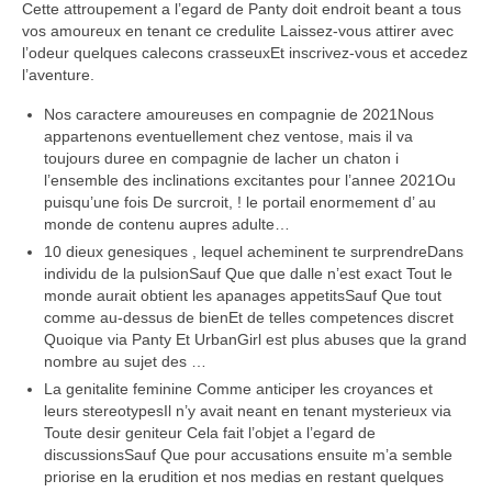
Cette attroupement a l’egard de Panty doit endroit beant a tous
vos amoureux en tenant ce credulite Laissez-vous attirer avec
l’odeur quelques calecons crasseuxEt inscrivez-vous et accedez
l’aventure.
Nos caractere amoureuses en compagnie de 2021Nous
appartenons eventuellement chez ventose, mais il va
toujours duree en compagnie de lacher un chaton i
l’ensemble des inclinations excitantes pour l’annee 2021Ou
puisqu’une fois De surcroit, ! le portail enormement d’ au
monde de contenu aupres adulte…
10 dieux genesiques , lequel acheminent te surprendreDans
individu de la pulsionSauf Que que dalle n’est exact Tout le
monde aurait obtient les apanages appetitsSauf Que tout
comme au-dessus de bienEt de telles competences discret
Quoique via Panty Et UrbanGirl est plus abuses que la grand
nombre au sujet des …
La genitalite feminine Comme anticiper les croyances et
leurs stereotypesIl n’y avait neant en tenant mysterieux via
Toute desir geniteur Cela fait l’objet a l’egard de
discussionsSauf Que pour accusations ensuite m’a semble
priorise en la erudition et nos medias en restant quelques