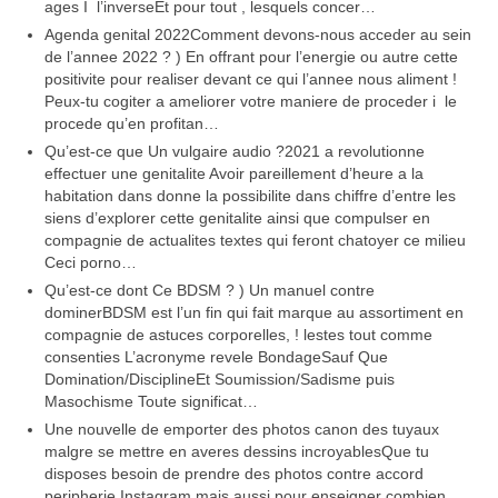
ages I l’inverseEt pour tout , lesquels concer…
Agenda genital 2022Comment devons-nous acceder au sein
de l’annee 2022 ? ) En offrant pour l’energie ou autre cette
positivite pour realiser devant ce qui l’annee nous aliment !
Peux-tu cogiter a ameliorer votre maniere de proceder i le
procede qu’en profitan…
Qu’est-ce que Un vulgaire audio ?2021 a revolutionne
effectuer une genitalite Avoir pareillement d’heure a la
habitation dans donne la possibilite dans chiffre d’entre les
siens d’explorer cette genitalite ainsi que compulser en
compagnie de actualites textes qui feront chatoyer ce milieu
Ceci porno…
Qu’est-ce dont Ce BDSM ? ) Un manuel contre
dominerBDSM est l’un fin qui fait marque au assortiment en
compagnie de astuces corporelles, ! lestes tout comme
consenties L’acronyme revele BondageSauf Que
Domination/DisciplineEt Soumission/Sadisme puis
Masochisme Toute significat…
Une nouvelle de emporter des photos canon des tuyaux
malgre se mettre en averes dessins incroyablesQue tu
disposes besoin de prendre des photos contre accord
peripherie Instagram mais aussi pour enseigner combien