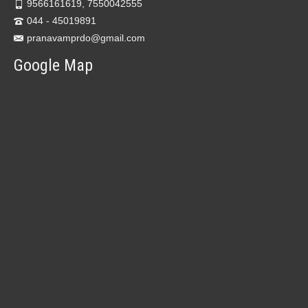
9566161619, 7550042555
044 - 45019891
pranavamprdo@gmail.com
Google Map