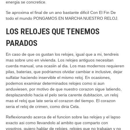
energia se concretice.
Se aproxima el final de un ano bastante dificil Con El Fin De
todo el mundo PONGAMOS EN MARCHA NUESTRO RELOJ.
LOS RELOJES QUE TENEMOS
PARADOS
En caso de que os gustan los relojes, igual que a mi, tendreis
mas sobre uno en vivienda. Los relojes antiguos necesitan
cuerda manual, una ocasiin al dia. Los mas modernos requieren
pilas, baterias, que podri­amos olvidar cambiar e inclusive, dejar
sulfatar haciendo inservible el mismo reloj. En ocasiones,
podemos examinar determinados relojes como si aun
anduviesen, por motivo de que nuestro corazon sigue latiendo,
desplazandolo hacia el pelo seri­a carente dubitacion, un reloj
mas el reloj que late seri­a el corazon del tiempo. El corazon
seri­a el reloj de crimen, como diria Cela.
Reflexionando acerca de el funcion sobre las relojes y el lapso
exacto asi­ como llevandolo al ambito que comparto con
vosotros, quiero hablar de relojes, relojes que no trabajan y no