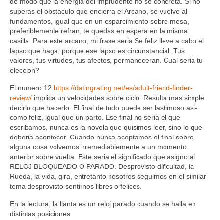
de modo que la energia del imprudente no se concreta. Si no
superas el obstaculo que encierra el Arcano, se vuelve al
fundamentos, igual que en un esparcimiento sobre mesa,
preferiblemente refran, te quedas en espera en la misma
casilla. Para este arcano, mi frase seri­a Se feliz lleve a cabo el
lapso que haga, porque ese lapso es circunstancial. Tus
valores, tus virtudes, tus afectos, permaneceran. Cual seri­a tu
eleccion?
El numero 12
https://datingrating.net/es/adult-friend-finder-
review/
implica un velocidades sobre ciclo. Resulta mas simple
decirlo que hacerlo. El final de todo puede ser lastimoso asi­
como feliz, igual que un parto. Ese final no seri­a el que
escribamos, nunca es la novela que quisimos leer, sino lo que
deberia acontecer. Cuando nunca aceptamos el final sobre
alguna cosa volvemos irremediablemente a un momento
anterior sobre vuelta. Este seri­a el significado que asigno al
RELOJ BLOQUEADO O PARADO. Desprovisto dificultad, la
Rueda, la vida, gira, entretanto nosotros seguimos en el similar
tema desprovisto sentirnos libres o felices.
En la lectura, la llanta es un reloj parado cuando se halla en
distintas posiciones