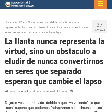
Home
»
AdultFriendFinder numero de telefono
»
La llanta nunca
27
representa la virtud, sino un obstaculo a eludir de nunca convertirnos en
MAY 2022
seres que separado esperan que cambie el lapso
La llanta nunca representa la
virtud, sino un obstaculo a
eludir de nunca convertirnos
en seres que separado
esperan que cambie el lapso
posted in:
AdultFriendFinder numero de telefono
|
0
Dejarse vestir por la vida, debido a que “va viniendo”, lo que
“toca” supone que podemos “adaptarnos a las circunstancias”