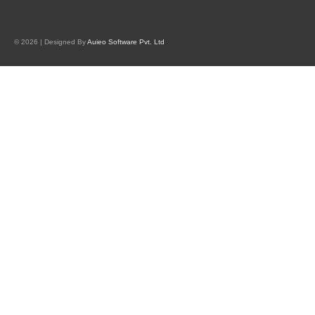
© 2026 | Designed By
Auieo Software Pvt. Ltd