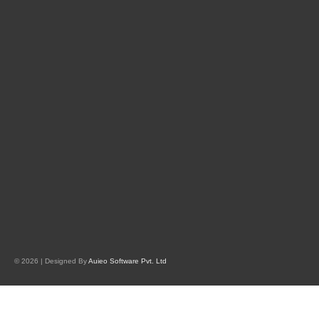
© 2026 | Designed By
Auieo Software Pvt. Ltd