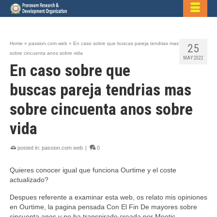
Home
»
passion.com web
»
En caso sobre que buscas pareja tendri­as mas
25
sobre cincuenta anos sobre vida
MAY 2022
En caso sobre que
buscas pareja tendri­as mas
sobre cincuenta anos sobre
vida
posted in:
passion.com web
|
0
Quieres conocer igual que funciona Ourtime y el coste
actualizado?
Despues referente a examinar esta web, os relato mis opiniones
en Ourtime, la pagina pensada Con El Fin De mayores sobre
cincuenta anos y no ha transpirado creada por Meetic.