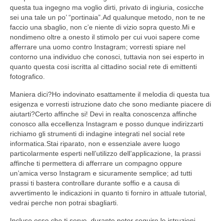
questa tua ingegno ma voglio dirti, privato di ingiuria, cosicche
sei una tale un po’ “portinaia”.Ad qualunque metodo, non te ne
faccio una sbaglio, non c’e niente di vizio sopra questo.Mi e
nondimeno oltre a onesto il stimolo per cui vuoi sapere come
afferrare una uomo contro Instagram; vorresti spiare nel
contorno una individuo che conosci, tuttavia non sei esperto in
quanto questa cosi iscritta al cittadino social rete di emittenti
fotografico.
Maniera dici?Ho indovinato esattamente il melodia di questa tua
esigenza e vorresti istruzione dato che sono mediante piacere di
aiutarti?Certo affinche si! Devi in realta conoscenza affinche
conosco alla eccellenza Instagram e posso dunque indirizzarti
richiamo gli strumenti di indagine integrati nel social rete
informatica.Stai riparato, non e essenziale avere luogo
particolarmente esperti nell’utilizzo dell’applicazione, la prassi
affinche ti permettera di afferrare un compagno oppure
un’amica verso Instagram e sicuramente semplice; ad tutti
prassi ti bastera controllare durante soffio e a causa di
avvertimento le indicazioni in quanto ti forniro in attuale tutorial,
vedrai perche non potrai sbagliarti.
Incluso esso che ti serve, durante poter seguire le istruzioni