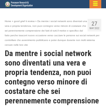
Home
»
good grief it review
»
Da mentre i social network sono diventati una
27
vera e propria tendenza, non puoi contegno verso minore di costatare che
MAY 2022
sei perennemente comprensione dei fatti di tutti.Il motivo e specifico dal
fatto perche trascorri nuovo occasione verso cacciare le persone sui social network per
controllare che avvenimento pubblicano e poter dunque durante non molti sistema
cercare nelle loro vite
Da mentre i social network
sono diventati una vera e
propria tendenza, non puoi
contegno verso minore di
costatare che sei
perennemente comprensione