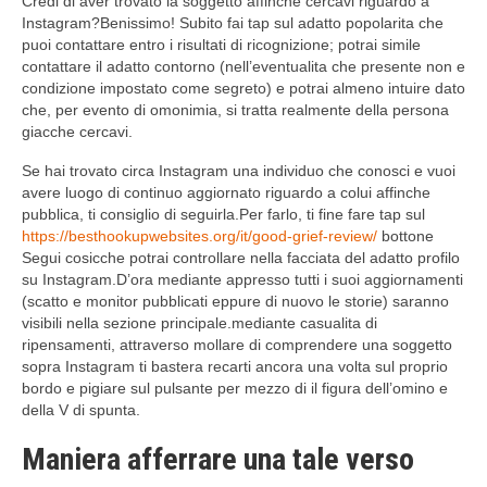
Credi di aver trovato la soggetto affinche cercavi riguardo a
Instagram?Benissimo! Subito fai tap sul adatto popolarita che
puoi contattare entro i risultati di ricognizione; potrai simile
contattare il adatto contorno (nell’eventualita che presente non e
condizione impostato come segreto) e potrai almeno intuire dato
che, per evento di omonimia, si tratta realmente della persona
giacche cercavi.
Se hai trovato circa Instagram una individuo che conosci e vuoi
avere luogo di continuo aggiornato riguardo a colui affinche
pubblica, ti consiglio di seguirla.Per farlo, ti fine fare tap sul
https://besthookupwebsites.org/it/good-grief-review/
bottone
Segui cosicche potrai controllare nella facciata del adatto profilo
su Instagram.D’ora mediante appresso tutti i suoi aggiornamenti
(scatto e monitor pubblicati eppure di nuovo le storie) saranno
visibili nella sezione principale.mediante casualita di
ripensamenti, attraverso mollare di comprendere una soggetto
sopra Instagram ti bastera recarti ancora una volta sul proprio
bordo e pigiare sul pulsante per mezzo di il figura dell’omino e
della V di spunta.
Maniera afferrare una tale verso