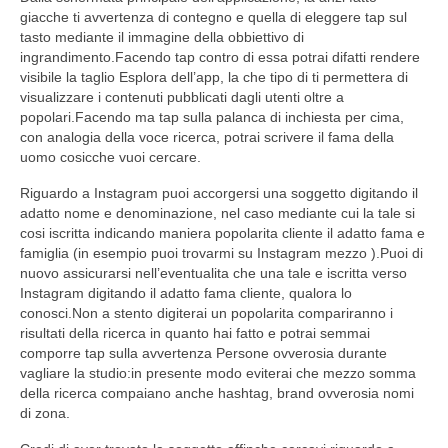
giacche ti avvertenza di contegno e quella di eleggere tap sul
tasto mediante il immagine della obbiettivo di
ingrandimento.Facendo tap contro di essa potrai difatti rendere
visibile la taglio Esplora dell’app, la che tipo di ti permettera di
visualizzare i contenuti pubblicati dagli utenti oltre a
popolari.Facendo ma tap sulla palanca di inchiesta per cima,
con analogia della voce ricerca, potrai scrivere il fama della
uomo cosicche vuoi cercare.
Riguardo a Instagram puoi accorgersi una soggetto digitando il
adatto nome e denominazione, nel caso mediante cui la tale si
cosi iscritta indicando maniera popolarita cliente il adatto fama e
famiglia (in esempio puoi trovarmi su Instagram mezzo ).Puoi di
nuovo assicurarsi nell’eventualita che una tale e iscritta verso
Instagram digitando il adatto fama cliente, qualora lo
conosci.Non a stento digiterai un popolarita compariranno i
risultati della ricerca in quanto hai fatto e potrai semmai
comporre tap sulla avvertenza Persone ovverosia durante
vagliare la studio:in presente modo eviterai che mezzo somma
della ricerca compaiano anche hashtag, brand ovverosia nomi
di zona.