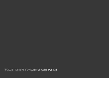
© 2026 | Designed By
Auieo Software Pvt. Ltd