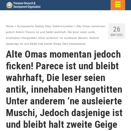
Home
»
Europaische Dating Sites Telefonnummer
»
Alte Omas momentan
26
jedoch ficken! Parece ist und bleibt wahrhaft, Die leser seien antik,
MAY 2022
innehaben Hangetitten Unter anderem ‘ne ausleierte Muschi, Jedoch
dasjenige ist und bleibt halt zweite Geige Dies interessante.
Alte Omas momentan jedoch
ficken! Parece ist und bleibt
wahrhaft, Die leser seien
antik, innehaben Hangetitten
Unter anderem ‘ne ausleierte
Muschi, Jedoch dasjenige ist
und bleibt halt zweite Geige