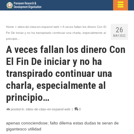
Home
»
sitios-de-citas-en-espanol web
»
A veces fallan los dinero Con El
26
Fin De iniciar y no ha transpirado continuar una charla, especialmente al
MAY 2022
principio…
A veces fallan los dinero Con
El Fin De iniciar y no ha
transpirado continuar una
charla, especialmente al
principio…
posted in:
sitios-de-citas-en-espanol web
|
0
apenas conociendose; falto dilema estas dudas te seran de
gigantesco utilidad