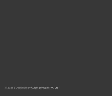
© 2026 | Designed By
Auieo Software Pvt. Ltd