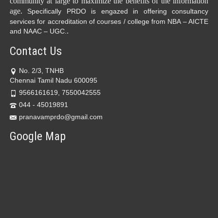
community at large to maximize the benefits of the information
age.
Specifically PRDO is engazed in offering consultancy
services for accreditation of courses / college from NBA – AICTE
.
and NAAC – UGC.
Contact Us
No. 2/3, TNHB
Chennai Tamil Nadu 600095
9566161619, 7550042555
044 - 45019891
pranavamprdo@gmail.com
Google Map